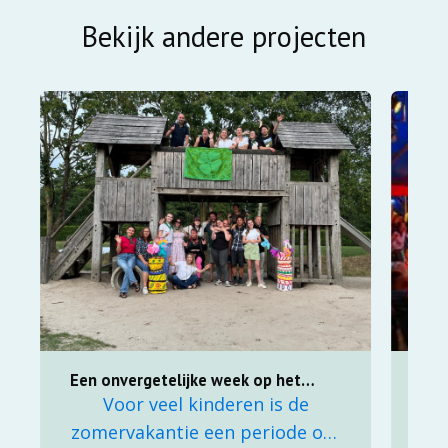
Bekijk andere projecten
Een onvergetelijke week op het
Cir
Nash Dom zomerkamp
en 
Voor veel kinderen is de
D
zomervakantie een periode om