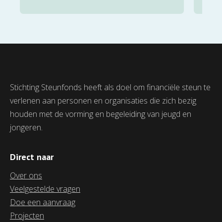
naar uit te kijken. Helaas is een
ki
vakantie of zomerkamp niet
voor ieder gezin
on
vanzelfsprekend. Dankzij de
steun van Stichting Steunfonds
konden ook in 2025 tientallen
Stichting Steunfonds heeft als doel om financiële steun te
kinderen deelnemen aan het
verlenen aan personen en organisaties die zich bezig
Nash Dom zomerkamp van de
houden met de vorming en begeleiding van jeugd en
Janusz Korczak Stichting.
jongeren.
Direct naar
Over ons
Veelgestelde vragen
Doe een aanvraag
Projecten